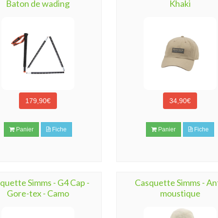
Baton de wading
Khaki
179,90€
34,90€
Panier
Fiche
Panier
Fiche
quette Simms - G4 Cap -
Casquette Simms - Ant
Gore-tex - Camo
moustique