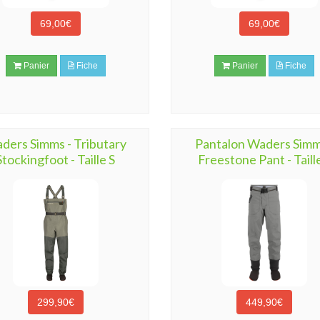
69,00€
69,00€
Panier
Fiche
Panier
Fiche
ders Simms - Tributary
Pantalon Waders Simm
Stockingfoot - Taille S
Freestone Pant - Taill
299,90€
449,90€