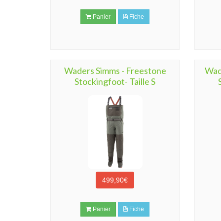
Panier
Fiche
Waders Simms - Freestone
Wad
Stockingfoot- Taille S
499,90€
Panier
Fiche