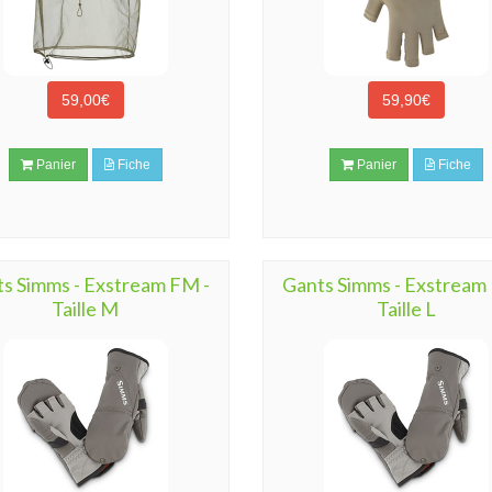
59,00€
59,90€
Panier
Fiche
Panier
Fiche
s Simms - Exstream FM -
Gants Simms - Exstream
Taille M
Taille L