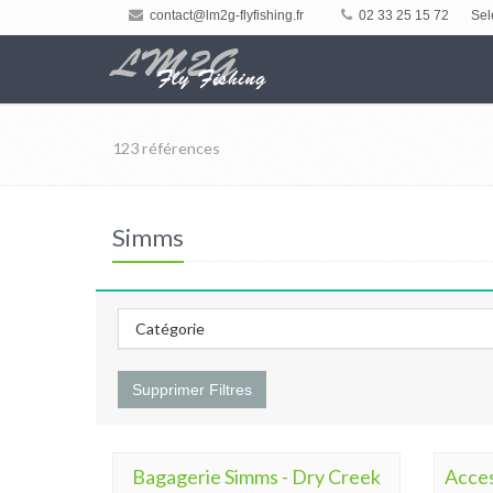
contact@lm2g-flyfishing.fr
02 33 25 15 72
Sel
123 références
Simms
Catégorie
Supprimer Filtres
Bagagerie Simms - Dry Creek
Acces