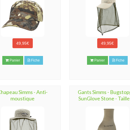
49,95€
49,95€
Panier
Fiche
Panier
Fiche
hapeau Simms - Anti-
Gants Simms - Bugstop
moustique
SunGlove Stone - Taille