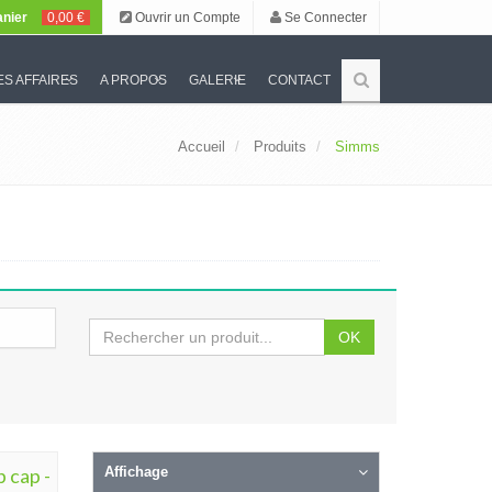
nier
0,00 €
Ouvrir un Compte
Se Connecter
S AFFAIRES
A PROPOS
GALERIE
CONTACT
Accueil
Produits
Simms
OK
 cap -
Affichage