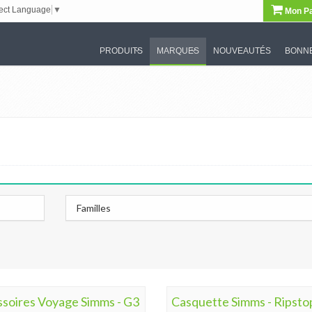
ect Language
▼
Mon Pa
PRODUITS
MARQUES
NOUVEAUTÉS
BONNE
Familles
soires Voyage Simms - G3
Casquette Simms - Ripstop