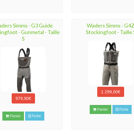
ders Simms - G3 Guide
Waders Simms - G4
ingfoot - Gunmetal - Taille
Stockingfoot - Taille 
S
1 299,00€
979,90€
Panier
Fiche
Panier
Fiche