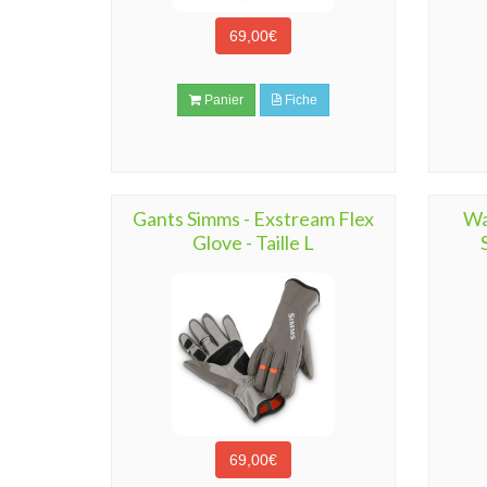
69,00€
Panier
Fiche
Gants Simms - Exstream Flex
Wa
Glove - Taille L
69,00€