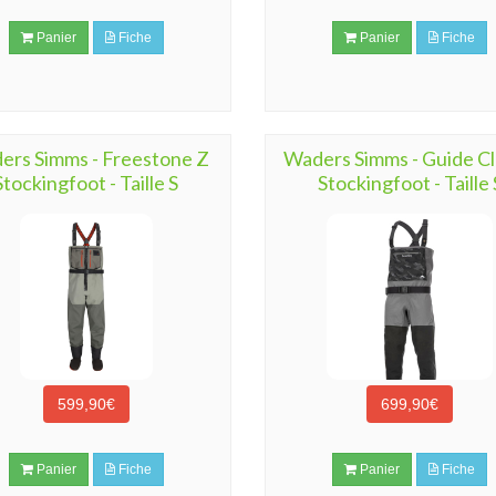
Panier
Fiche
Panier
Fiche
ers Simms - Freestone Z
Waders Simms - Guide Cl
Stockingfoot - Taille S
Stockingfoot - Taille 
599,90€
699,90€
Panier
Fiche
Panier
Fiche