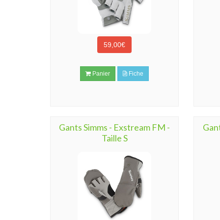
59,00€
Panier
Fiche
Gants Simms - Exstream FM -
Gant
Taille S