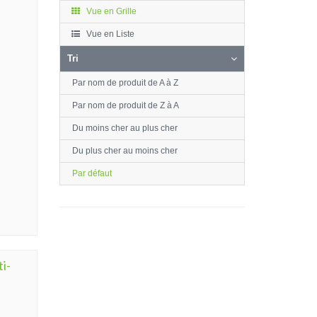
Vue en Grille
Vue en Liste
Tri
Par nom de produit de A à Z
Par nom de produit de Z à A
Du moins cher au plus cher
Du plus cher au moins cher
Par défaut
i-