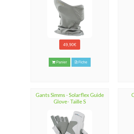
49,90€
Panier
Fiche
Gants Simms - Solarflex Guide
C
Glove- Taille S