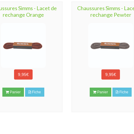
ssures Simms - Lacet de
Chaussures Simms - Lac
rechange Orange
rechange Pewter
9,95€
9,95€
Panier
Fiche
Panier
Fiche