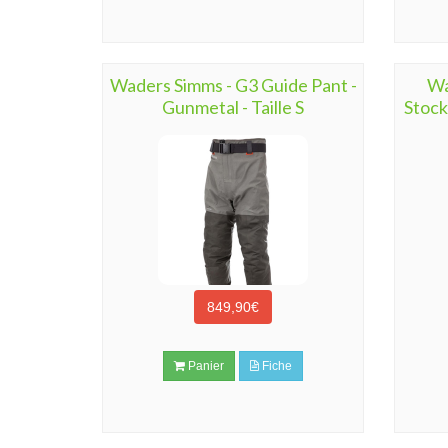
Waders Simms - G3 Guide Pant -
Wa
Gunmetal - Taille S
Stock
849,90€
Panier
Fiche